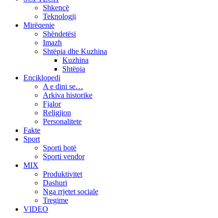
Shkencë
Teknologji
Mirëqenie
Shëndetësi
Imazh
Shtëpia dhe Kuzhina
Kuzhina
Shtëpia
Enciklopedi
A e dini se…
Arkiva historike
Fjalor
Religjion
Personalitete
Fakte
Sport
Sporti botë
Sporti vendor
MIX
Produktivitet
Dashuri
Nga rrjetet sociale
Tregime
VIDEO