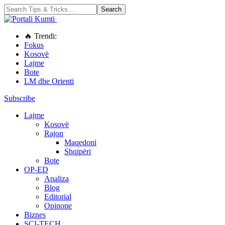
🔥 Trendi:
Fokus
Kosovë
Lajme
Bote
LM dhe Orienti
Subscribe
Lajme
Kosovë
Rajon
Maqedoni
Shqipëri
Bote
OP-ED
Analiza
Blog
Editorial
Opinone
Biznes
SCI-TECH