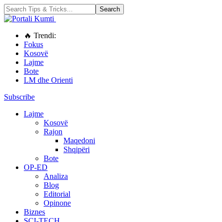
🔥 Trendi:
Fokus
Kosovë
Lajme
Bote
LM dhe Orienti
Subscribe
Lajme
Kosovë
Rajon
Maqedoni
Shqipëri
Bote
OP-ED
Analiza
Blog
Editorial
Opinone
Biznes
SCI-TECH