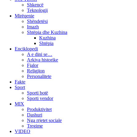
Shkencë
Teknologji
Mirëqenie
Shëndetësi
Imazh
Shtëpia dhe Kuzhina
Kuzhina
Shtëpia
Enciklopedi
A e dini se…
Arkiva historike
Fjalor
Religjion
Personalitete
Fakte
Sport
Sporti botë
Sporti vendor
MIX
Produktivitet
Dashuri
Nga rrjetet sociale
Tregime
VIDEO