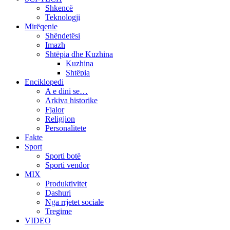
Shkencë
Teknologji
Mirëqenie
Shëndetësi
Imazh
Shtëpia dhe Kuzhina
Kuzhina
Shtëpia
Enciklopedi
A e dini se…
Arkiva historike
Fjalor
Religjion
Personalitete
Fakte
Sport
Sporti botë
Sporti vendor
MIX
Produktivitet
Dashuri
Nga rrjetet sociale
Tregime
VIDEO