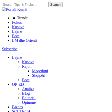
🔥 Trendi:
Fokus
Kosovë
Lajme
Bote
LM dhe Orienti
Subscribe
Lajme
Kosovë
Rajon
Maqedoni
Shqipëri
Bote
OP-ED
Analiza
Blog
Editorial
Opinone
Biznes
SCI-TECH