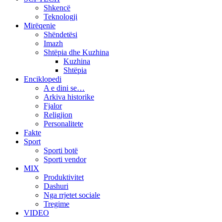
Shkencë
Teknologji
Mirëqenie
Shëndetësi
Imazh
Shtëpia dhe Kuzhina
Kuzhina
Shtëpia
Enciklopedi
A e dini se…
Arkiva historike
Fjalor
Religjion
Personalitete
Fakte
Sport
Sporti botë
Sporti vendor
MIX
Produktivitet
Dashuri
Nga rrjetet sociale
Tregime
VIDEO