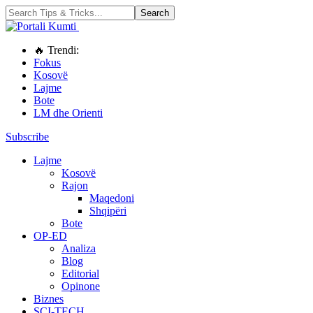
🔥 Trendi:
Fokus
Kosovë
Lajme
Bote
LM dhe Orienti
Subscribe
Lajme
Kosovë
Rajon
Maqedoni
Shqipëri
Bote
OP-ED
Analiza
Blog
Editorial
Opinone
Biznes
SCI-TECH