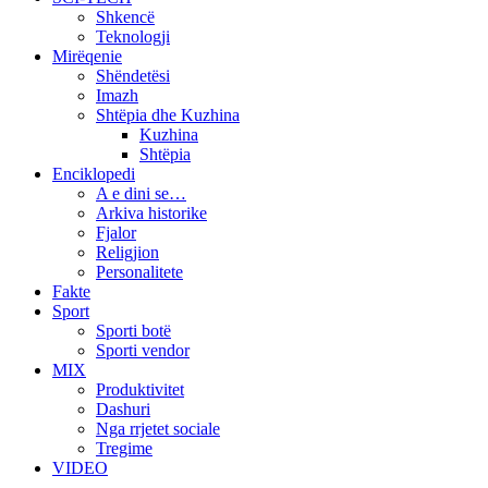
Shkencë
Teknologji
Mirëqenie
Shëndetësi
Imazh
Shtëpia dhe Kuzhina
Kuzhina
Shtëpia
Enciklopedi
A e dini se…
Arkiva historike
Fjalor
Religjion
Personalitete
Fakte
Sport
Sporti botë
Sporti vendor
MIX
Produktivitet
Dashuri
Nga rrjetet sociale
Tregime
VIDEO