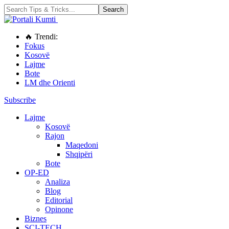
🔥 Trendi:
Fokus
Kosovë
Lajme
Bote
LM dhe Orienti
Subscribe
Lajme
Kosovë
Rajon
Maqedoni
Shqipëri
Bote
OP-ED
Analiza
Blog
Editorial
Opinone
Biznes
SCI-TECH