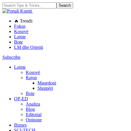
🔥 Trendi:
Fokus
Kosovë
Lajme
Bote
LM dhe Orienti
Subscribe
Lajme
Kosovë
Rajon
Maqedoni
Shqipëri
Bote
OP-ED
Analiza
Blog
Editorial
Opinone
Biznes
SCI-TECH