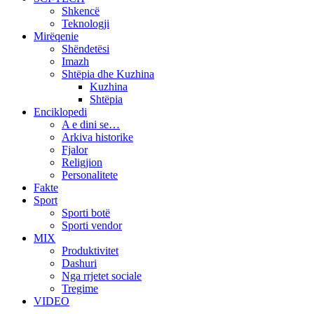
Shkencë
Teknologji
Mirëqenie
Shëndetësi
Imazh
Shtëpia dhe Kuzhina
Kuzhina
Shtëpia
Enciklopedi
A e dini se…
Arkiva historike
Fjalor
Religjion
Personalitete
Fakte
Sport
Sporti botë
Sporti vendor
MIX
Produktivitet
Dashuri
Nga rrjetet sociale
Tregime
VIDEO