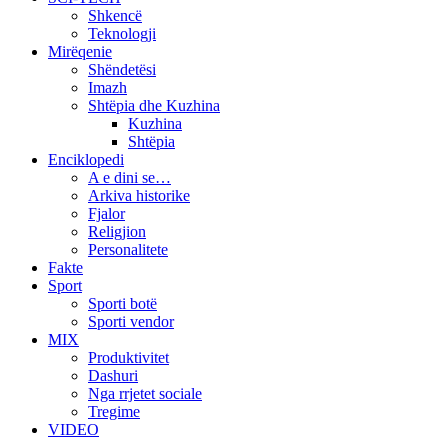
Shkencë
Teknologji
Mirëqenie
Shëndetësi
Imazh
Shtëpia dhe Kuzhina
Kuzhina
Shtëpia
Enciklopedi
A e dini se…
Arkiva historike
Fjalor
Religjion
Personalitete
Fakte
Sport
Sporti botë
Sporti vendor
MIX
Produktivitet
Dashuri
Nga rrjetet sociale
Tregime
VIDEO