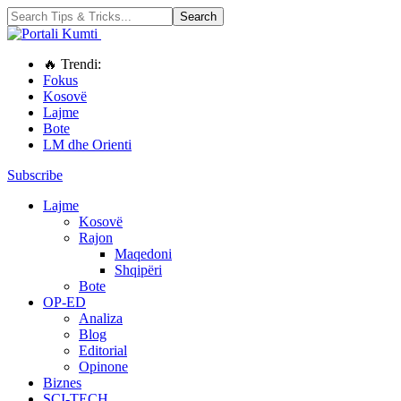
🔥 Trendi:
Fokus
Kosovë
Lajme
Bote
LM dhe Orienti
Subscribe
Lajme
Kosovë
Rajon
Maqedoni
Shqipëri
Bote
OP-ED
Analiza
Blog
Editorial
Opinone
Biznes
SCI-TECH