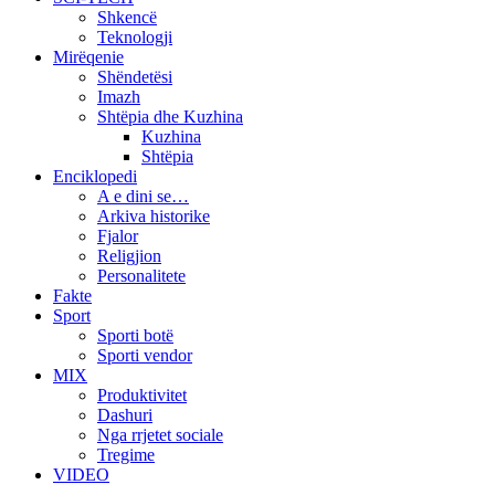
Shkencë
Teknologji
Mirëqenie
Shëndetësi
Imazh
Shtëpia dhe Kuzhina
Kuzhina
Shtëpia
Enciklopedi
A e dini se…
Arkiva historike
Fjalor
Religjion
Personalitete
Fakte
Sport
Sporti botë
Sporti vendor
MIX
Produktivitet
Dashuri
Nga rrjetet sociale
Tregime
VIDEO