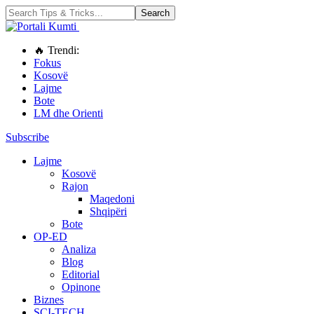
🔥 Trendi:
Fokus
Kosovë
Lajme
Bote
LM dhe Orienti
Subscribe
Lajme
Kosovë
Rajon
Maqedoni
Shqipëri
Bote
OP-ED
Analiza
Blog
Editorial
Opinone
Biznes
SCI-TECH