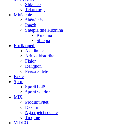
Shkencë
Teknologji
Mirëqenie
Shëndetësi
Imazh
Shtëpia dhe Kuzhina
Kuzhina
Shtëpia
Enciklopedi
A e dini se…
Arkiva historike
Fjalor
Religjion
Personalitete
Fakte
Sport
Sporti botë
Sporti vendor
MIX
Produktivitet
Dashuri
Nga rrjetet sociale
Tregime
VIDEO