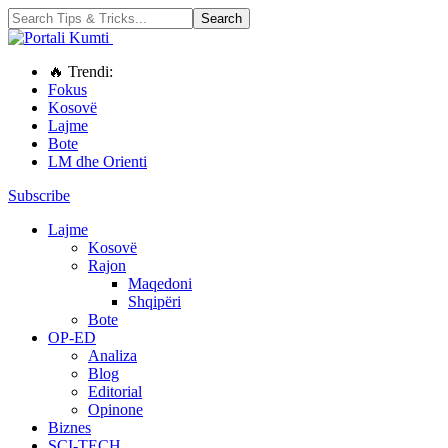
🔥 Trendi:
Fokus
Kosovë
Lajme
Bote
LM dhe Orienti
Subscribe
Lajme
Kosovë
Rajon
Maqedoni
Shqipëri
Bote
OP-ED
Analiza
Blog
Editorial
Opinone
Biznes
SCI-TECH