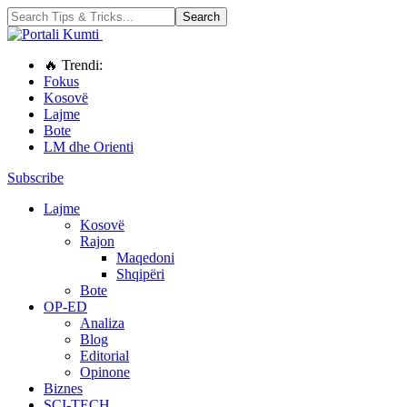
🔥 Trendi:
Fokus
Kosovë
Lajme
Bote
LM dhe Orienti
Subscribe
Lajme
Kosovë
Rajon
Maqedoni
Shqipëri
Bote
OP-ED
Analiza
Blog
Editorial
Opinone
Biznes
SCI-TECH