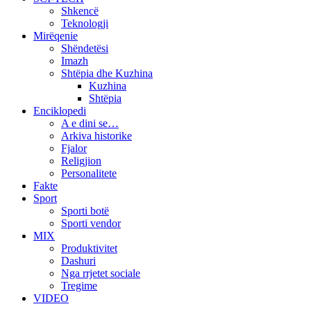
Shkencë
Teknologji
Mirëqenie
Shëndetësi
Imazh
Shtëpia dhe Kuzhina
Kuzhina
Shtëpia
Enciklopedi
A e dini se…
Arkiva historike
Fjalor
Religjion
Personalitete
Fakte
Sport
Sporti botë
Sporti vendor
MIX
Produktivitet
Dashuri
Nga rrjetet sociale
Tregime
VIDEO