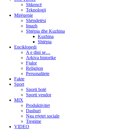
Shkencë
Teknologji
Mirëqenie
Shëndetësi
Imazh
Shtëpia dhe Kuzhina
Kuzhina
Shtëpia
Enciklopedi
A e dini se…
Arkiva historike
Fjalor
Religjion
Personalitete
Fakte
Sport
Sporti botë
Sporti vendor
MIX
Produktivitet
Dashuri
Nga rrjetet sociale
Tregime
VIDEO