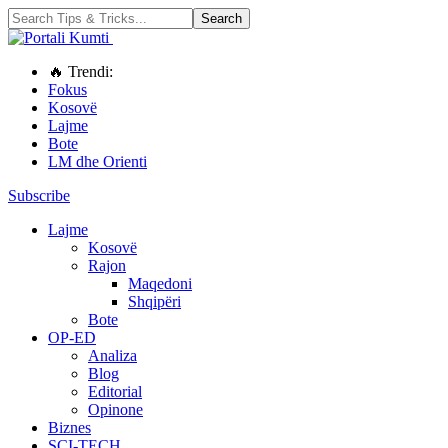
🔥 Trendi:
Fokus
Kosovë
Lajme
Bote
LM dhe Orienti
Subscribe
Lajme
Kosovë
Rajon
Maqedoni
Shqipëri
Bote
OP-ED
Analiza
Blog
Editorial
Opinone
Biznes
SCI-TECH