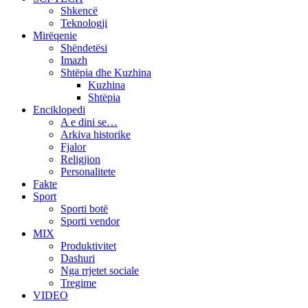
Shkencë
Teknologji
Mirëqenie
Shëndetësi
Imazh
Shtëpia dhe Kuzhina
Kuzhina
Shtëpia
Enciklopedi
A e dini se…
Arkiva historike
Fjalor
Religjion
Personalitete
Fakte
Sport
Sporti botë
Sporti vendor
MIX
Produktivitet
Dashuri
Nga rrjetet sociale
Tregime
VIDEO