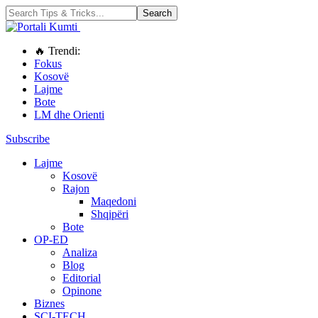
🔥 Trendi:
Fokus
Kosovë
Lajme
Bote
LM dhe Orienti
Subscribe
Lajme
Kosovë
Rajon
Maqedoni
Shqipëri
Bote
OP-ED
Analiza
Blog
Editorial
Opinone
Biznes
SCI-TECH