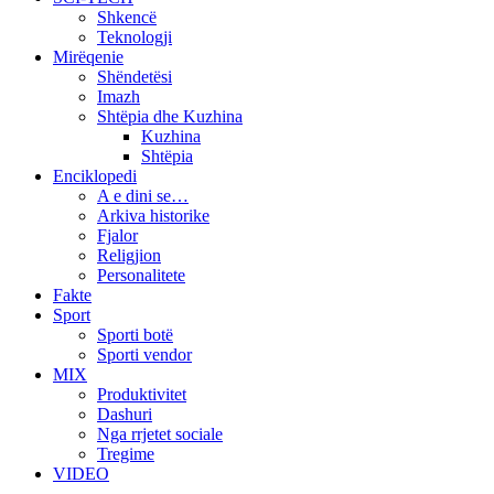
Shkencë
Teknologji
Mirëqenie
Shëndetësi
Imazh
Shtëpia dhe Kuzhina
Kuzhina
Shtëpia
Enciklopedi
A e dini se…
Arkiva historike
Fjalor
Religjion
Personalitete
Fakte
Sport
Sporti botë
Sporti vendor
MIX
Produktivitet
Dashuri
Nga rrjetet sociale
Tregime
VIDEO