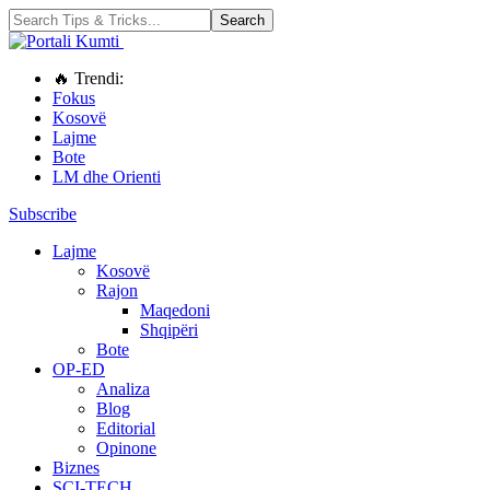
🔥 Trendi:
Fokus
Kosovë
Lajme
Bote
LM dhe Orienti
Subscribe
Lajme
Kosovë
Rajon
Maqedoni
Shqipëri
Bote
OP-ED
Analiza
Blog
Editorial
Opinone
Biznes
SCI-TECH