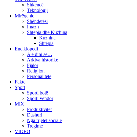
Shkencë
Teknologji
Mirëqenie
Shëndetësi
Imazh
Shtëpia dhe Kuzhina
Kuzhina
Shtëpia
Enciklopedi
A e dini se…
Arkiva historike
Fjalor
Religjion
Personalitete
Fakte
Sport
Sporti botë
Sporti vendor
MIX
Produktivitet
Dashuri
Nga rrjetet sociale
Tregime
VIDEO