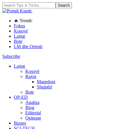
🔥 Trendi:
Fokus
Kosovë
Lajme
Bote
LM dhe Orienti
Subscribe
Lajme
Kosovë
Rajon
Maqedoni
Shqipëri
Bote
OP-ED
Analiza
Blog
Editorial
Opinone
Biznes
SCI-TECH