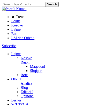
🔥 Trendi:
Fokus
Kosovë
Lajme
Bote
LM dhe Orienti
Subscribe
Lajme
Kosovë
Rajon
Maqedoni
Shqipëri
Bote
OP-ED
Analiza
Blog
Editorial
Opinone
Biznes
SCI-TECH