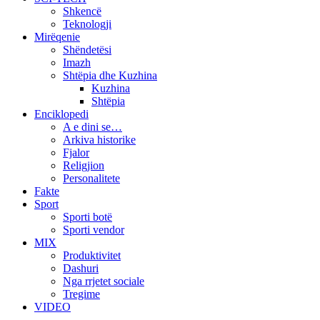
Shkencë
Teknologji
Mirëqenie
Shëndetësi
Imazh
Shtëpia dhe Kuzhina
Kuzhina
Shtëpia
Enciklopedi
A e dini se…
Arkiva historike
Fjalor
Religjion
Personalitete
Fakte
Sport
Sporti botë
Sporti vendor
MIX
Produktivitet
Dashuri
Nga rrjetet sociale
Tregime
VIDEO