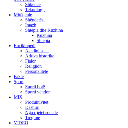
Shkencë
Teknologji
Mirëqenie
Shëndetësi
Imazh
Shtëpia dhe Kuzhina
Kuzhina
Shtëpia
Enciklopedi
A e dini se…
Arkiva historike
Fjalor
Religjion
Personalitete
Fakte
Sport
Sporti botë
Sporti vendor
MIX
Produktivitet
Dashuri
Nga rrjetet sociale
Tregime
VIDEO