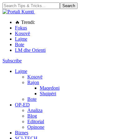
🔥 Trendi:
Fokus
Kosovë
Lajme
Bote
LM dhe Orienti
Subscribe
Lajme
Kosovë
Rajon
Maqedoni
Shqipëri
Bote
OP-ED
Analiza
Blog
Editorial
Opinone
Biznes
SCI-TECH