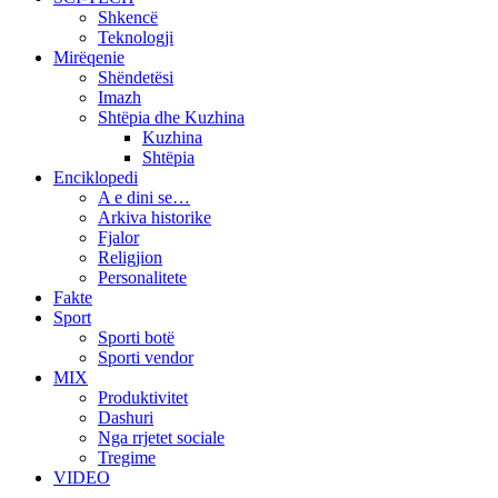
Shkencë
Teknologji
Mirëqenie
Shëndetësi
Imazh
Shtëpia dhe Kuzhina
Kuzhina
Shtëpia
Enciklopedi
A e dini se…
Arkiva historike
Fjalor
Religjion
Personalitete
Fakte
Sport
Sporti botë
Sporti vendor
MIX
Produktivitet
Dashuri
Nga rrjetet sociale
Tregime
VIDEO