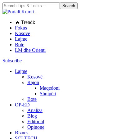
🔥 Trendi:
Fokus
Kosovë
Lajme
Bote
LM dhe Orienti
Subscribe
Lajme
Kosovë
Rajon
Maqedoni
Shqipëri
Bote
OP-ED
Analiza
Blog
Editorial
Opinone
Biznes
SCI-TECH