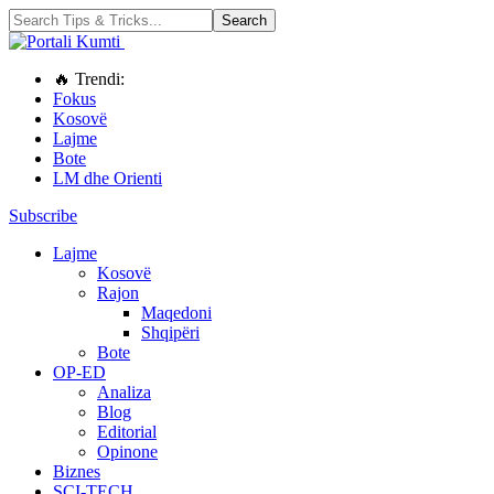
🔥 Trendi:
Fokus
Kosovë
Lajme
Bote
LM dhe Orienti
Subscribe
Lajme
Kosovë
Rajon
Maqedoni
Shqipëri
Bote
OP-ED
Analiza
Blog
Editorial
Opinone
Biznes
SCI-TECH