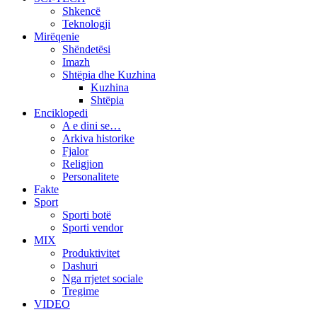
Shkencë
Teknologji
Mirëqenie
Shëndetësi
Imazh
Shtëpia dhe Kuzhina
Kuzhina
Shtëpia
Enciklopedi
A e dini se…
Arkiva historike
Fjalor
Religjion
Personalitete
Fakte
Sport
Sporti botë
Sporti vendor
MIX
Produktivitet
Dashuri
Nga rrjetet sociale
Tregime
VIDEO