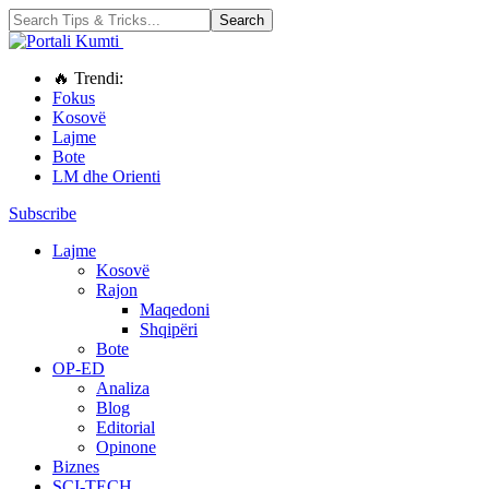
🔥 Trendi:
Fokus
Kosovë
Lajme
Bote
LM dhe Orienti
Subscribe
Lajme
Kosovë
Rajon
Maqedoni
Shqipëri
Bote
OP-ED
Analiza
Blog
Editorial
Opinone
Biznes
SCI-TECH