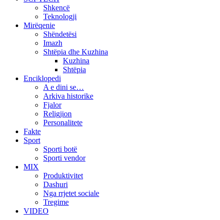
Shkencë
Teknologji
Mirëqenie
Shëndetësi
Imazh
Shtëpia dhe Kuzhina
Kuzhina
Shtëpia
Enciklopedi
A e dini se…
Arkiva historike
Fjalor
Religjion
Personalitete
Fakte
Sport
Sporti botë
Sporti vendor
MIX
Produktivitet
Dashuri
Nga rrjetet sociale
Tregime
VIDEO