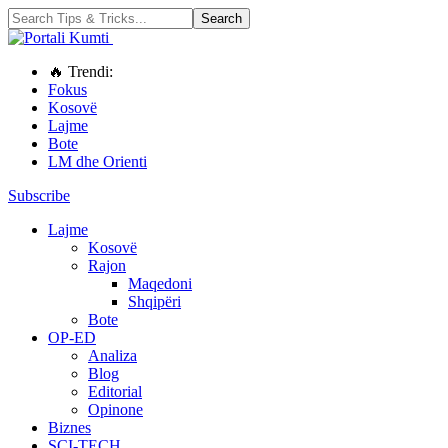
🔥 Trendi:
Fokus
Kosovë
Lajme
Bote
LM dhe Orienti
Subscribe
Lajme
Kosovë
Rajon
Maqedoni
Shqipëri
Bote
OP-ED
Analiza
Blog
Editorial
Opinone
Biznes
SCI-TECH