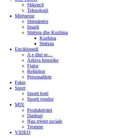
Shkencë
Teknologji
Mirëqenie
Shëndetësi
Imazh
Shtëpia dhe Kuzhina
Kuzhina
Shtëpia
Enciklopedi
A e dini se…
Arkiva historike
Fjalor
Religjion
Personalitete
Fakte
Sport
Sporti botë
Sporti vendor
MIX
Produktivitet
Dashuri
Nga rrjetet sociale
Tregime
VIDEO