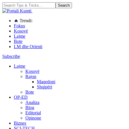
🔥 Trendi:
Fokus
Kosovë
Lajme
Bote
LM dhe Orienti
Subscribe
Lajme
Kosovë
Rajon
Maqedoni
Shqipëri
Bote
OP-ED
Analiza
Blog
Editorial
Opinone
Biznes
SCI-TECH