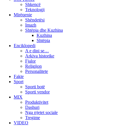
Shkencë
Teknologji
Mirëqenie
Shëndetësi
Imazh
Shtëpia dhe Kuzhina
Kuzhina
Shtëpia
Enciklopedi
A e dini se…
Arkiva historike
Fjalor
Religjion
Personalitete
Fakte
Sport
Sporti botë
Sporti vendor
MIX
Produktivitet
Dashuri
Nga rrjetet sociale
Tregime
VIDEO