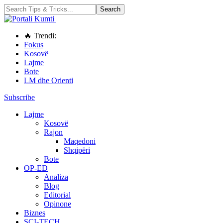
🔥 Trendi:
Fokus
Kosovë
Lajme
Bote
LM dhe Orienti
Subscribe
Lajme
Kosovë
Rajon
Maqedoni
Shqipëri
Bote
OP-ED
Analiza
Blog
Editorial
Opinone
Biznes
SCI-TECH