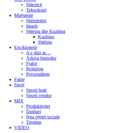
Shkencë
Teknologji
Mirëqenie
Shëndetësi
Imazh
Shtëpia dhe Kuzhina
Kuzhina
Shtëpia
Enciklopedi
A e dini se…
Arkiva historike
Fjalor
Religjion
Personalitete
Fakte
Sport
Sporti botë
Sporti vendor
MIX
Produktivitet
Dashuri
Nga rrjetet sociale
Tregime
VIDEO