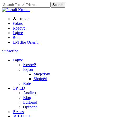
🔥 Trendi:
Fokus
Kosovë
Lajme
Bote
LM dhe Orienti
Subscribe
Lajme
Kosovë
Rajon
Maqedoni
Shqipëri
Bote
OP-ED
Analiza
Blog
Editorial
Opinone
Biznes
SCI-TECH