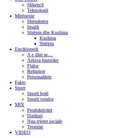
Shkencë
Teknologji
Mirëqenie
Shëndetësi
Imazh
Shtëpia dhe Kuzhina
Kuzhina
Shtëpia
Enciklopedi
A e dini se…
Arkiva historike
Fjalor
Religjion
Personalitete
Fakte
Sport
Sporti botë
Sporti vendor
MIX
Produktivitet
Dashuri
Nga rrjetet sociale
Tregime
VIDEO