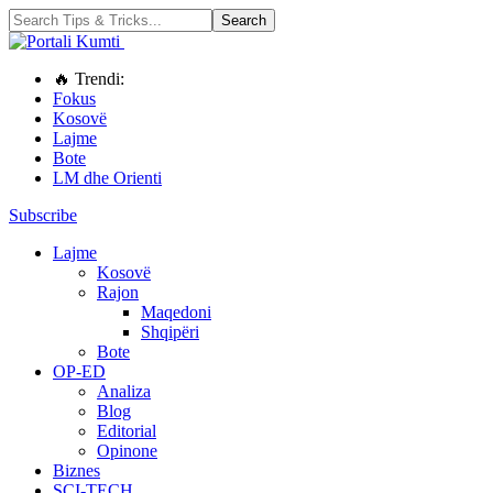
🔥 Trendi:
Fokus
Kosovë
Lajme
Bote
LM dhe Orienti
Subscribe
Lajme
Kosovë
Rajon
Maqedoni
Shqipëri
Bote
OP-ED
Analiza
Blog
Editorial
Opinone
Biznes
SCI-TECH