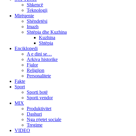
Shkencë
Teknologji
Mirëqenie
Shëndetësi
Imazh
Shtëpia dhe Kuzhina
Kuzhina
Shtëpia
Enciklopedi
A e dini se…
Arkiva historike
Fjalor
Religjion
Personalitete
Fakte
Sport
Sporti botë
Sporti vendor
MIX
Produktivitet
Dashuri
Nga rrjetet sociale
Tregime
VIDEO