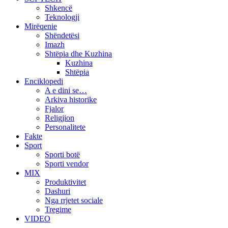
Shkencë
Teknologji
Mirëqenie
Shëndetësi
Imazh
Shtëpia dhe Kuzhina
Kuzhina
Shtëpia
Enciklopedi
A e dini se…
Arkiva historike
Fjalor
Religjion
Personalitete
Fakte
Sport
Sporti botë
Sporti vendor
MIX
Produktivitet
Dashuri
Nga rrjetet sociale
Tregime
VIDEO