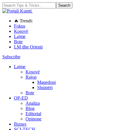
🔥 Trendi:
Fokus
Kosovë
Lajme
Bote
LM dhe Orienti
Subscribe
Lajme
Kosovë
Rajon
Maqedoni
Shqipëri
Bote
OP-ED
Analiza
Blog
Editorial
Opinone
Biznes
SCI-TECH