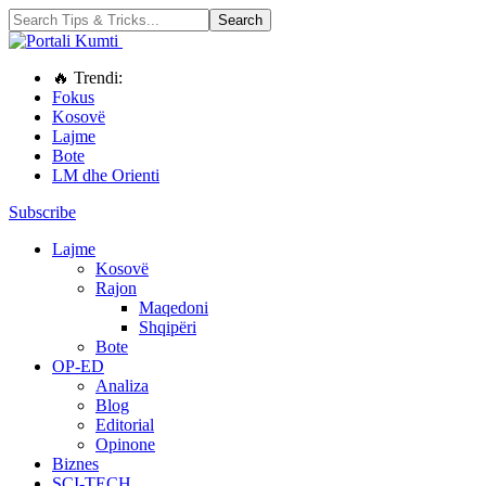
🔥 Trendi:
Fokus
Kosovë
Lajme
Bote
LM dhe Orienti
Subscribe
Lajme
Kosovë
Rajon
Maqedoni
Shqipëri
Bote
OP-ED
Analiza
Blog
Editorial
Opinone
Biznes
SCI-TECH