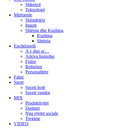
Shkencë
Teknologji
Mirëqenie
Shëndetësi
Imazh
Shtëpia dhe Kuzhina
Kuzhina
Shtëpia
Enciklopedi
A e dini se…
Arkiva historike
Fjalor
Religjion
Personalitete
Fakte
Sport
Sporti botë
Sporti vendor
MIX
Produktivitet
Dashuri
Nga rrjetet sociale
Tregime
VIDEO