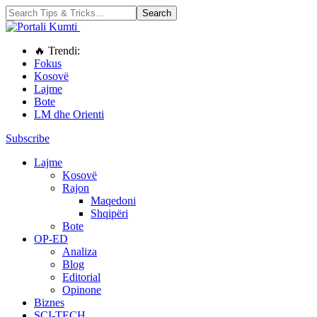
🔥 Trendi:
Fokus
Kosovë
Lajme
Bote
LM dhe Orienti
Subscribe
Lajme
Kosovë
Rajon
Maqedoni
Shqipëri
Bote
OP-ED
Analiza
Blog
Editorial
Opinone
Biznes
SCI-TECH