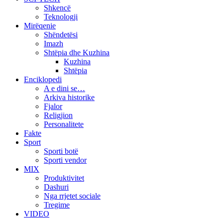
Shkencë
Teknologji
Mirëqenie
Shëndetësi
Imazh
Shtëpia dhe Kuzhina
Kuzhina
Shtëpia
Enciklopedi
A e dini se…
Arkiva historike
Fjalor
Religjion
Personalitete
Fakte
Sport
Sporti botë
Sporti vendor
MIX
Produktivitet
Dashuri
Nga rrjetet sociale
Tregime
VIDEO