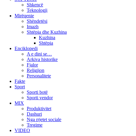
Shkencë
Teknologji
Mirëqenie
Shëndetësi
Imazh
Shtëpia dhe Kuzhina
Kuzhina
Shtëpia
Enciklopedi
A e dini se…
Arkiva historike
Fjalor
Religjion
Personalitete
Fakte
Sport
Sporti botë
Sporti vendor
MIX
Produktivitet
Dashuri
Nga rrjetet sociale
Tregime
VIDEO