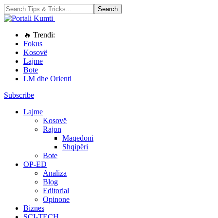
🔥 Trendi:
Fokus
Kosovë
Lajme
Bote
LM dhe Orienti
Subscribe
Lajme
Kosovë
Rajon
Maqedoni
Shqipëri
Bote
OP-ED
Analiza
Blog
Editorial
Opinone
Biznes
SCI-TECH