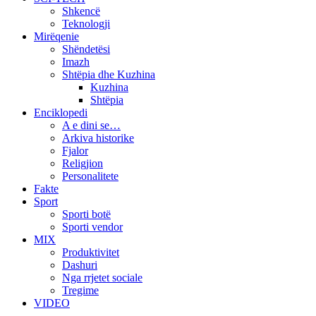
Shkencë
Teknologji
Mirëqenie
Shëndetësi
Imazh
Shtëpia dhe Kuzhina
Kuzhina
Shtëpia
Enciklopedi
A e dini se…
Arkiva historike
Fjalor
Religjion
Personalitete
Fakte
Sport
Sporti botë
Sporti vendor
MIX
Produktivitet
Dashuri
Nga rrjetet sociale
Tregime
VIDEO