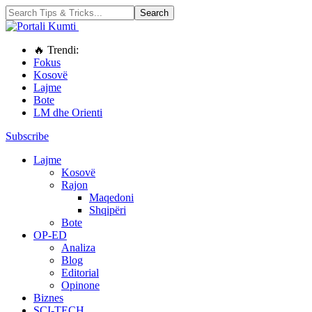
🔥 Trendi:
Fokus
Kosovë
Lajme
Bote
LM dhe Orienti
Subscribe
Lajme
Kosovë
Rajon
Maqedoni
Shqipëri
Bote
OP-ED
Analiza
Blog
Editorial
Opinone
Biznes
SCI-TECH