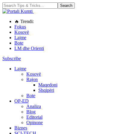
🔥 Trendi:
Fokus
Kosovë
Lajme
Bote
LM dhe Orienti
Subscribe
Lajme
Kosovë
Rajon
Maqedoni
Shqipëri
Bote
OP-ED
Analiza
Blog
Editorial
Opinone
Biznes
SCI-TECH