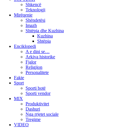
Shkencë
Teknologji
Mirëqenie
Shëndetësi
Imazh
Shtëpia dhe Kuzhina
Kuzhina
Shtëpia
Enciklopedi
A e dini se…
Arkiva historike
Fjalor
Religjion
Personalitete
Fakte
Sport
Sporti botë
Sporti vendor
MIX
Produktivitet
Dashuri
Nga rrjetet sociale
Tregime
VIDEO