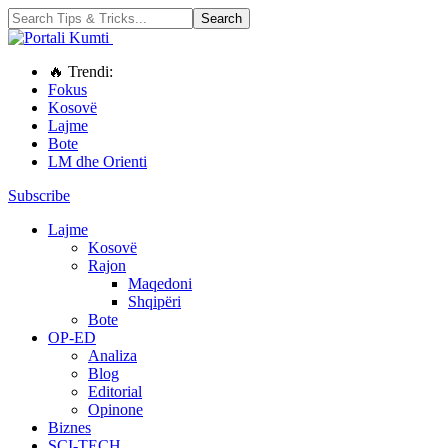
🔥 Trendi:
Fokus
Kosovë
Lajme
Bote
LM dhe Orienti
Subscribe
Lajme
Kosovë
Rajon
Maqedoni
Shqipëri
Bote
OP-ED
Analiza
Blog
Editorial
Opinone
Biznes
SCI-TECH