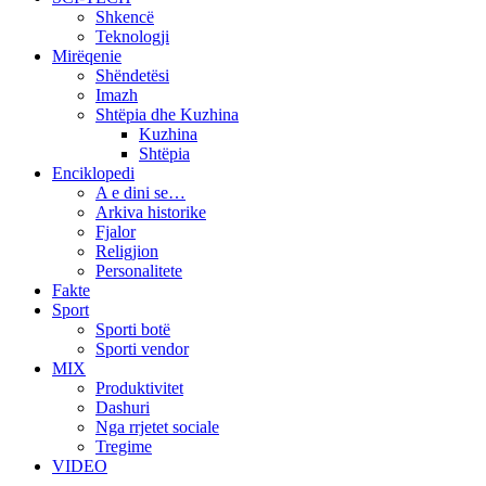
Shkencë
Teknologji
Mirëqenie
Shëndetësi
Imazh
Shtëpia dhe Kuzhina
Kuzhina
Shtëpia
Enciklopedi
A e dini se…
Arkiva historike
Fjalor
Religjion
Personalitete
Fakte
Sport
Sporti botë
Sporti vendor
MIX
Produktivitet
Dashuri
Nga rrjetet sociale
Tregime
VIDEO