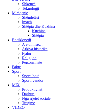
Shkencë
Teknologji
Mirëqenie
Shëndetësi
Imazh
Shtëpia dhe Kuzhina
Kuzhina
Shtëpia
Enciklopedi
A e dini se…
Arkiva historike
Fjalor
Religjion
Personalitete
Fakte
Sport
Sporti botë
Sporti vendor
MIX
Produktivitet
Dashuri
Nga rrjetet sociale
Tregime
VIDEO