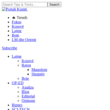
🔥 Trendi:
Fokus
Kosovë
Lajme
Bote
LM dhe Orienti
Subscribe
Lajme
Kosovë
Rajon
Maqedoni
Shqipëri
Bote
OP-ED
Analiza
Blog
Editorial
Opinone
Biznes
SCI-TECH