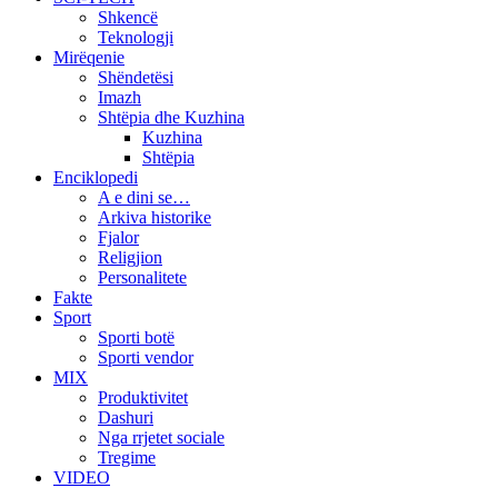
Shkencë
Teknologji
Mirëqenie
Shëndetësi
Imazh
Shtëpia dhe Kuzhina
Kuzhina
Shtëpia
Enciklopedi
A e dini se…
Arkiva historike
Fjalor
Religjion
Personalitete
Fakte
Sport
Sporti botë
Sporti vendor
MIX
Produktivitet
Dashuri
Nga rrjetet sociale
Tregime
VIDEO