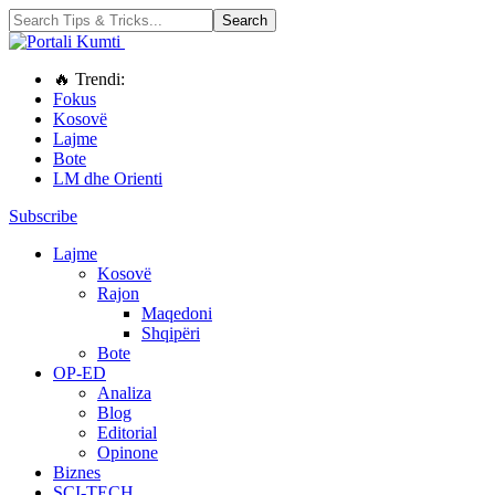
🔥 Trendi:
Fokus
Kosovë
Lajme
Bote
LM dhe Orienti
Subscribe
Lajme
Kosovë
Rajon
Maqedoni
Shqipëri
Bote
OP-ED
Analiza
Blog
Editorial
Opinone
Biznes
SCI-TECH