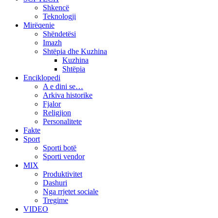
Shkencë
Teknologji
Mirëqenie
Shëndetësi
Imazh
Shtëpia dhe Kuzhina
Kuzhina
Shtëpia
Enciklopedi
A e dini se…
Arkiva historike
Fjalor
Religjion
Personalitete
Fakte
Sport
Sporti botë
Sporti vendor
MIX
Produktivitet
Dashuri
Nga rrjetet sociale
Tregime
VIDEO