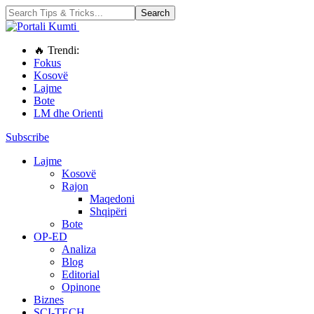
🔥 Trendi:
Fokus
Kosovë
Lajme
Bote
LM dhe Orienti
Subscribe
Lajme
Kosovë
Rajon
Maqedoni
Shqipëri
Bote
OP-ED
Analiza
Blog
Editorial
Opinone
Biznes
SCI-TECH