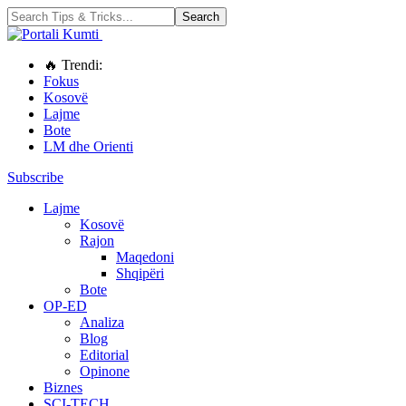
🔥 Trendi:
Fokus
Kosovë
Lajme
Bote
LM dhe Orienti
Subscribe
Lajme
Kosovë
Rajon
Maqedoni
Shqipëri
Bote
OP-ED
Analiza
Blog
Editorial
Opinone
Biznes
SCI-TECH