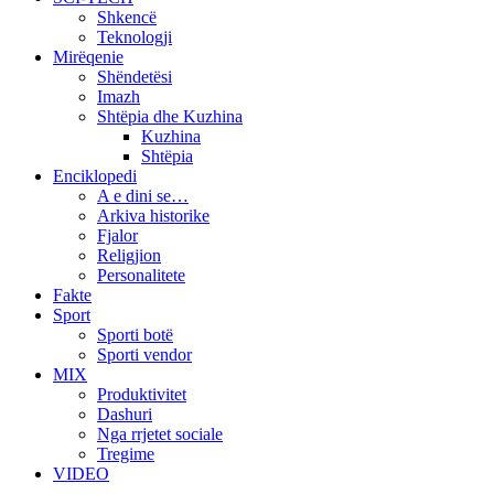
Shkencë
Teknologji
Mirëqenie
Shëndetësi
Imazh
Shtëpia dhe Kuzhina
Kuzhina
Shtëpia
Enciklopedi
A e dini se…
Arkiva historike
Fjalor
Religjion
Personalitete
Fakte
Sport
Sporti botë
Sporti vendor
MIX
Produktivitet
Dashuri
Nga rrjetet sociale
Tregime
VIDEO