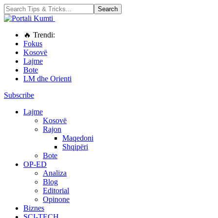
🔥 Trendi:
Fokus
Kosovë
Lajme
Bote
LM dhe Orienti
Subscribe
Lajme
Kosovë
Rajon
Maqedoni
Shqipëri
Bote
OP-ED
Analiza
Blog
Editorial
Opinone
Biznes
SCI-TECH