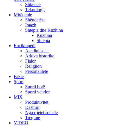
Shkencë
Teknologji
Mirëqenie
Shëndetësi
Imazh
Shtëpia dhe Kuzhina
Kuzhina
Shtëpia
Enciklopedi
A e dini se…
Arkiva historike
Fjalor
Religjion
Personalitete
Fakte
Sport
Sporti botë
Sporti vendor
MIX
Produktivitet
Dashuri
Nga rrjetet sociale
Tregime
VIDEO