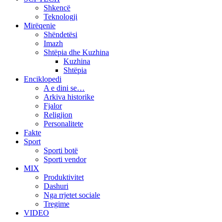
Shkencë
Teknologji
Mirëqenie
Shëndetësi
Imazh
Shtëpia dhe Kuzhina
Kuzhina
Shtëpia
Enciklopedi
A e dini se…
Arkiva historike
Fjalor
Religjion
Personalitete
Fakte
Sport
Sporti botë
Sporti vendor
MIX
Produktivitet
Dashuri
Nga rrjetet sociale
Tregime
VIDEO