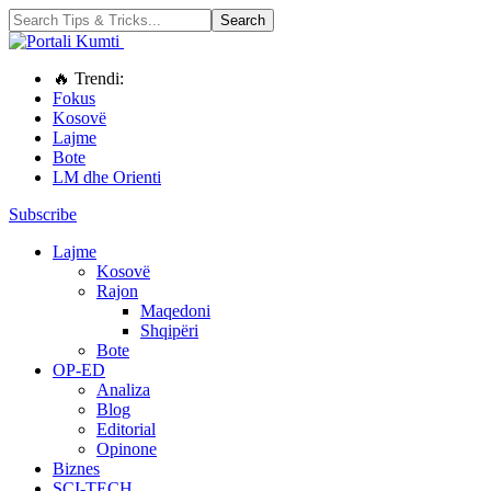
🔥 Trendi:
Fokus
Kosovë
Lajme
Bote
LM dhe Orienti
Subscribe
Lajme
Kosovë
Rajon
Maqedoni
Shqipëri
Bote
OP-ED
Analiza
Blog
Editorial
Opinone
Biznes
SCI-TECH