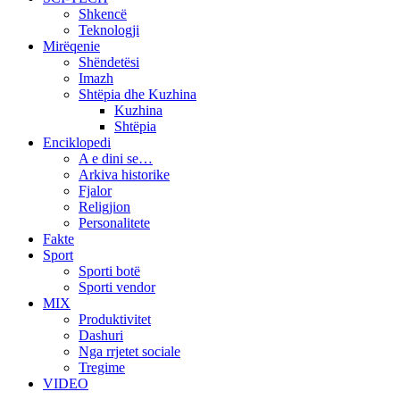
Shkencë
Teknologji
Mirëqenie
Shëndetësi
Imazh
Shtëpia dhe Kuzhina
Kuzhina
Shtëpia
Enciklopedi
A e dini se…
Arkiva historike
Fjalor
Religjion
Personalitete
Fakte
Sport
Sporti botë
Sporti vendor
MIX
Produktivitet
Dashuri
Nga rrjetet sociale
Tregime
VIDEO