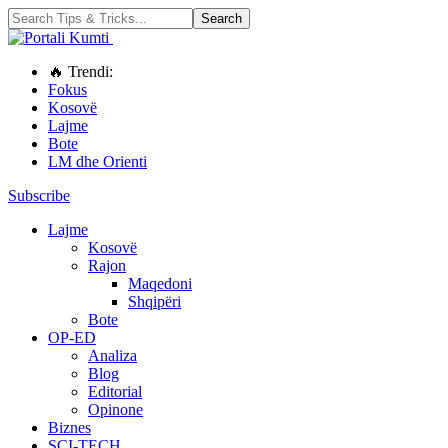
🔥 Trendi:
Fokus
Kosovë
Lajme
Bote
LM dhe Orienti
Subscribe
Lajme
Kosovë
Rajon
Maqedoni
Shqipëri
Bote
OP-ED
Analiza
Blog
Editorial
Opinone
Biznes
SCI-TECH