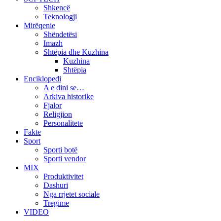
Shkencë
Teknologji
Mirëqenie
Shëndetësi
Imazh
Shtëpia dhe Kuzhina
Kuzhina
Shtëpia
Enciklopedi
A e dini se…
Arkiva historike
Fjalor
Religjion
Personalitete
Fakte
Sport
Sporti botë
Sporti vendor
MIX
Produktivitet
Dashuri
Nga rrjetet sociale
Tregime
VIDEO