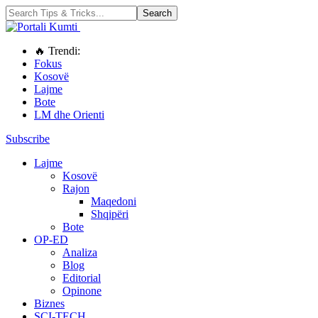
🔥 Trendi:
Fokus
Kosovë
Lajme
Bote
LM dhe Orienti
Subscribe
Lajme
Kosovë
Rajon
Maqedoni
Shqipëri
Bote
OP-ED
Analiza
Blog
Editorial
Opinone
Biznes
SCI-TECH