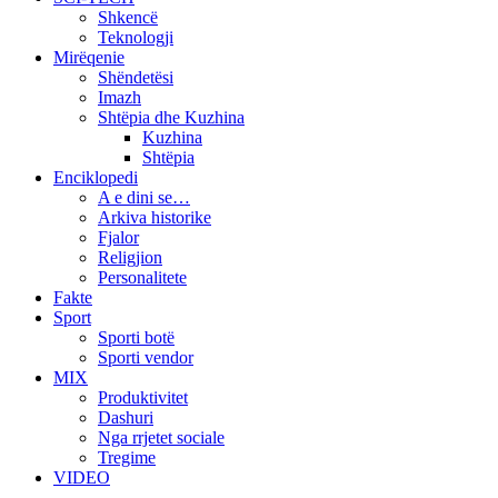
Shkencë
Teknologji
Mirëqenie
Shëndetësi
Imazh
Shtëpia dhe Kuzhina
Kuzhina
Shtëpia
Enciklopedi
A e dini se…
Arkiva historike
Fjalor
Religjion
Personalitete
Fakte
Sport
Sporti botë
Sporti vendor
MIX
Produktivitet
Dashuri
Nga rrjetet sociale
Tregime
VIDEO