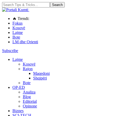
🔥 Trendi:
Fokus
Kosovë
Lajme
Bote
LM dhe Orienti
Subscribe
Lajme
Kosovë
Rajon
Maqedoni
Shqipëri
Bote
OP-ED
Analiza
Blog
Editorial
Opinone
Biznes
SCI-TECH