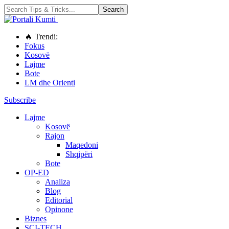
🔥 Trendi:
Fokus
Kosovë
Lajme
Bote
LM dhe Orienti
Subscribe
Lajme
Kosovë
Rajon
Maqedoni
Shqipëri
Bote
OP-ED
Analiza
Blog
Editorial
Opinone
Biznes
SCI-TECH