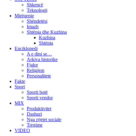
Shkencë
Teknologji
Mirëqenie
Shëndetësi
Imazh
Shtëpia dhe Kuzhina
Kuzhina
Shtëpia
Enciklopedi
A e dini se…
Arkiva historike
Fjalor
Religjion
Personalitete
Fakte
Sport
Sporti botë
Sporti vendor
MIX
Produktivitet
Dashuri
Nga rrjetet sociale
Tregime
VIDEO