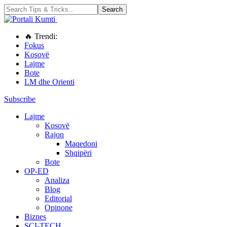
🔥 Trendi:
Fokus
Kosovë
Lajme
Bote
LM dhe Orienti
Subscribe
Lajme
Kosovë
Rajon
Maqedoni
Shqipëri
Bote
OP-ED
Analiza
Blog
Editorial
Opinone
Biznes
SCI-TECH