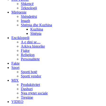
Shkencë
Teknologji
Mirëqenie
Shëndetësi
Imazh
Shtëpia dhe Kuzhina
Kuzhina
Shtëpia
Enciklopedi
A e dini se…
Arkiva historike
Fjalor
Religjion
Personalitete
Fakte
Sport
Sporti botë
Sporti vendor
MIX
Produktivitet
Dashuri
Nga rrjetet sociale
Tregime
VIDEO