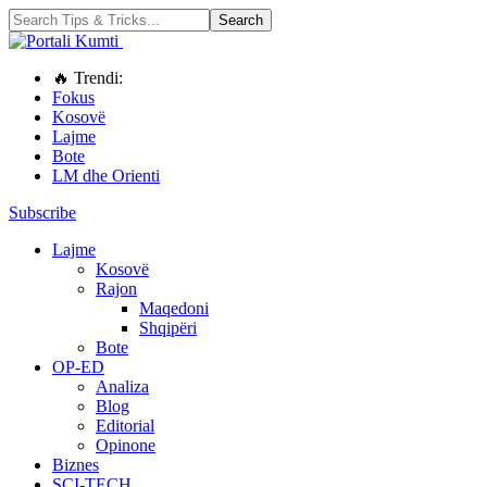
🔥 Trendi:
Fokus
Kosovë
Lajme
Bote
LM dhe Orienti
Subscribe
Lajme
Kosovë
Rajon
Maqedoni
Shqipëri
Bote
OP-ED
Analiza
Blog
Editorial
Opinone
Biznes
SCI-TECH