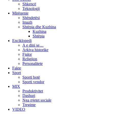
Shkencë
Teknologji
Mirëqenie
Shëndetësi
Imazh
Shtëpia dhe Kuzhina
Kuzhina
Shtëpia
Enciklopedi
A e dini se…
Arkiva historike
Fjalor
Religjion
Personalitete
Fakte
Sport
Sporti botë
Sporti vendor
MIX
Produktivitet
Dashuri
Nga rrjetet sociale
Tregime
VIDEO