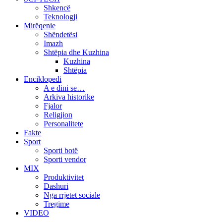
Shkencë
Teknologji
Mirëqenie
Shëndetësi
Imazh
Shtëpia dhe Kuzhina
Kuzhina
Shtëpia
Enciklopedi
A e dini se…
Arkiva historike
Fjalor
Religjion
Personalitete
Fakte
Sport
Sporti botë
Sporti vendor
MIX
Produktivitet
Dashuri
Nga rrjetet sociale
Tregime
VIDEO