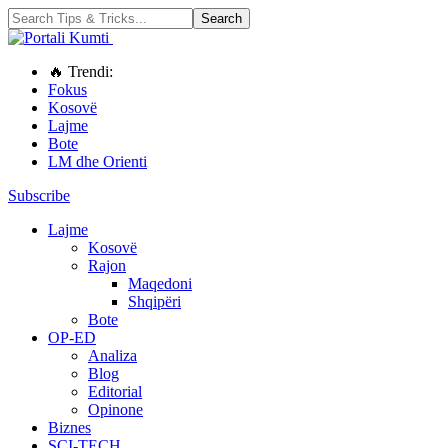
🔥 Trendi:
Fokus
Kosovë
Lajme
Bote
LM dhe Orienti
Subscribe
Lajme
Kosovë
Rajon
Maqedoni
Shqipëri
Bote
OP-ED
Analiza
Blog
Editorial
Opinone
Biznes
SCI-TECH