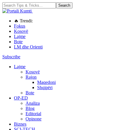
🔥 Trendi:
Fokus
Kosovë
Lajme
Bote
LM dhe Orienti
Subscribe
Lajme
Kosovë
Rajon
Maqedoni
Shqipëri
Bote
OP-ED
Analiza
Blog
Editorial
Opinone
Biznes
SCI-TECH