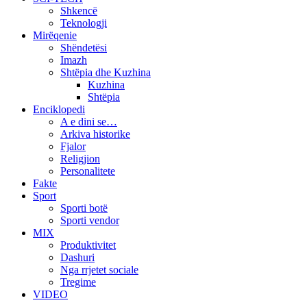
Shkencë
Teknologji
Mirëqenie
Shëndetësi
Imazh
Shtëpia dhe Kuzhina
Kuzhina
Shtëpia
Enciklopedi
A e dini se…
Arkiva historike
Fjalor
Religjion
Personalitete
Fakte
Sport
Sporti botë
Sporti vendor
MIX
Produktivitet
Dashuri
Nga rrjetet sociale
Tregime
VIDEO