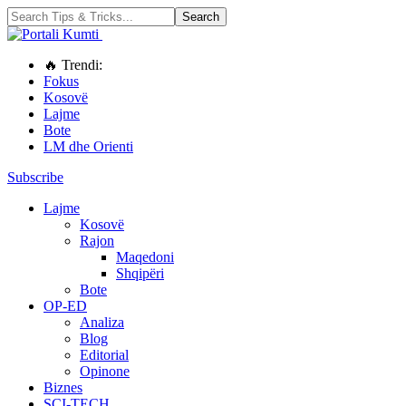
🔥 Trendi:
Fokus
Kosovë
Lajme
Bote
LM dhe Orienti
Subscribe
Lajme
Kosovë
Rajon
Maqedoni
Shqipëri
Bote
OP-ED
Analiza
Blog
Editorial
Opinone
Biznes
SCI-TECH