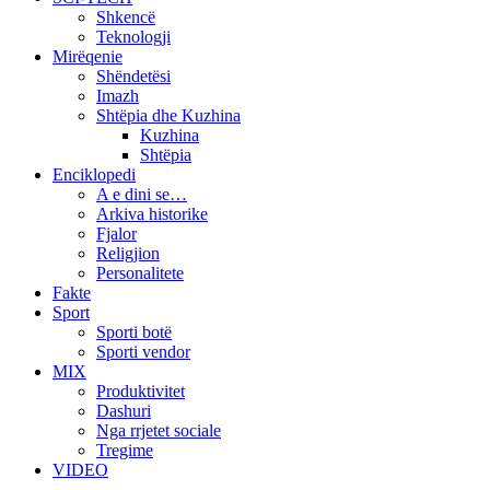
Shkencë
Teknologji
Mirëqenie
Shëndetësi
Imazh
Shtëpia dhe Kuzhina
Kuzhina
Shtëpia
Enciklopedi
A e dini se…
Arkiva historike
Fjalor
Religjion
Personalitete
Fakte
Sport
Sporti botë
Sporti vendor
MIX
Produktivitet
Dashuri
Nga rrjetet sociale
Tregime
VIDEO