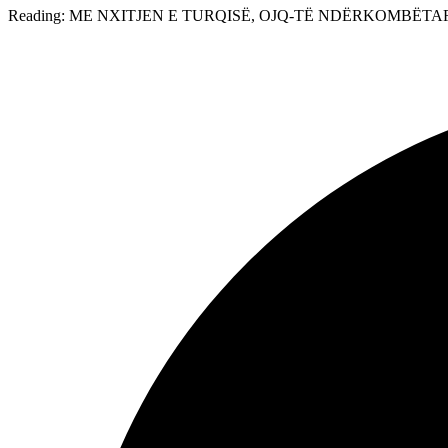
Reading:
ME NXITJEN E TURQISË, OJQ-TË NDËRKOMBËT