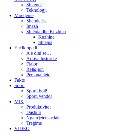
Shkencë
Teknologji
Mirëqenie
Shëndetësi
Imazh
Shtëpia dhe Kuzhina
Kuzhina
Shtëpia
Enciklopedi
A e dini se…
Arkiva historike
Fjalor
Religjion
Personalitete
Fakte
Sport
Sporti botë
Sporti vendor
MIX
Produktivitet
Dashuri
Nga rrjetet sociale
Tregime
VIDEO