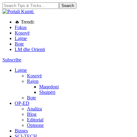
🔥 Trendi:
Fokus
Kosovë
Lajme
Bote
LM dhe Orienti
Subscribe
Lajme
Kosovë
Rajon
Maqedoni
Shqipëri
Bote
OP-ED
Analiza
Blog
Editorial
Opinone
Biznes
SCI-TECH