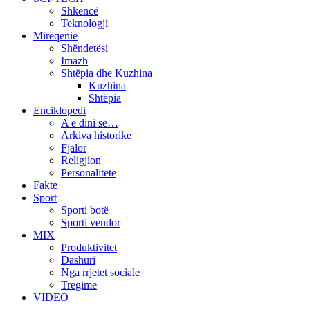
Shkencë
Teknologji
Mirëqenie
Shëndetësi
Imazh
Shtëpia dhe Kuzhina
Kuzhina
Shtëpia
Enciklopedi
A e dini se…
Arkiva historike
Fjalor
Religjion
Personalitete
Fakte
Sport
Sporti botë
Sporti vendor
MIX
Produktivitet
Dashuri
Nga rrjetet sociale
Tregime
VIDEO