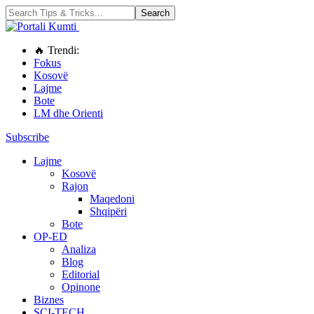
🔥 Trendi:
Fokus
Kosovë
Lajme
Bote
LM dhe Orienti
Subscribe
Lajme
Kosovë
Rajon
Maqedoni
Shqipëri
Bote
OP-ED
Analiza
Blog
Editorial
Opinone
Biznes
SCI-TECH