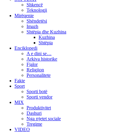
Shkencë
Teknologji
Mirëqenie
Shëndetësi
Imazh
Shtëpia dhe Kuzhina
Kuzhina
Shtëpia
Enciklopedi
A e dini se…
Arkiva historike
Fjalor
Religjion
Personalitete
Fakte
Sport
Sporti botë
Sporti vendor
MIX
Produktivitet
Dashuri
Nga rrjetet sociale
Tregime
VIDEO