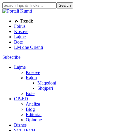
🔥 Trendi:
Fokus
Kosovë
Lajme
Bote
LM dhe Orienti
Subscribe
Lajme
Kosovë
Rajon
Maqedoni
Shqipëri
Bote
OP-ED
Analiza
Blog
Editorial
Opinone
Biznes
SCI-TECH