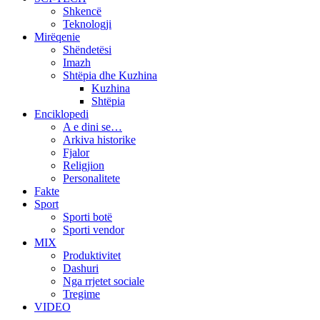
Shkencë
Teknologji
Mirëqenie
Shëndetësi
Imazh
Shtëpia dhe Kuzhina
Kuzhina
Shtëpia
Enciklopedi
A e dini se…
Arkiva historike
Fjalor
Religjion
Personalitete
Fakte
Sport
Sporti botë
Sporti vendor
MIX
Produktivitet
Dashuri
Nga rrjetet sociale
Tregime
VIDEO